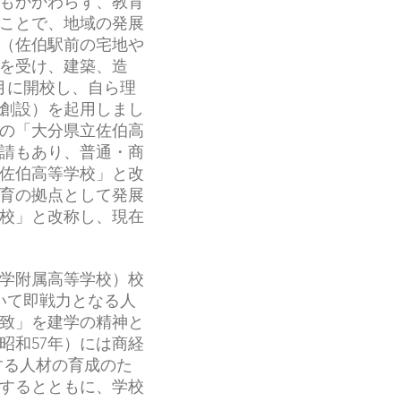
もかかわらず、教育
ことで、地域の発展
（佐伯駅前の宅地や
を受け、建築、造
4月に開校し、自ら理
創設）を起用しまし
の「大分県立佐伯高
請もあり、普通・商
「佐伯高等学校」と改
育の拠点として発展
学校」と改称し、現在
学附属高等学校）校
いて即戦力となる人
一致」を建学の精神と
昭和57年）には商経
する人材の育成のた
するとともに、学校