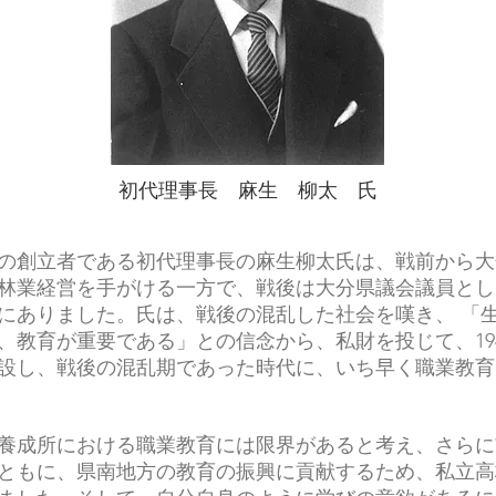
初代理事長 麻生 柳太 氏
の創立者である初代理事長の麻生柳太氏は、戦前から大
林業経営を手がける一方で、戦後は大分県議会議員とし
にありました。氏は、戦後の混乱した社会を嘆き、 「
、教育が重要である」との信念から、私財を投じて、194
設し、戦後の混乱期であった時代に、いち早く職業教育
養成所における職業教育には限界があると考え、さらに
ともに、県南地方の教育の振興に貢献するため、私立高