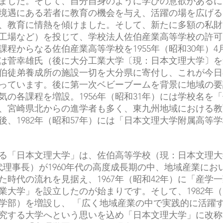
ました。そして、自分自身のように学びの意欲があるに
境遇にある若者に教育の機会を与え、活躍の場を広げる
、教育に情熱を傾けました。そして、新たに多額の私財
工場など）を投じて、学校法人佐伯産業高等学校の許可
課程からなる佐伯産業高等学校を1955年（昭和30年）
は菅幸雄氏（後に大分工業大学〔現：日本文理大学〕を
伯徒弟養成所の施設一切を大分県に寄付し、これが今日
っています。後に第一次ベビーブームを背景に地域の要
気の各課程を増設。1956年（昭和31年）には学校名を
、宮崎県北からの進学者も多く、東九州地域における教
後、1982年（昭和57年）には「日本文理大学附属高等
る「日本文理大学」は、佐伯高等学校（現：日本文理大
代理事長）が1960年代の高度成長期の中、地域産業にお
た時代の流れを見据え、1967年（昭和42年）に「産学
業大学」を設立したのが始まりです。そして、1982年（
学部）を増設し、 「広く地域産業の中で実践的に活躍
究する大学へという思いを込め「日本文理大学」に改称