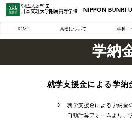
学校法人文理学園
NIPPON BUNRI 
​日本文理大
学附属高等学校
高校について
学科コ
HOME
学納
​就学支援金による学
※ 就学支援金による学納金
自動計算フォームより、学