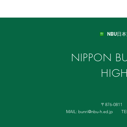
NBU日
NIPPON BU
HIG
〒876-081
MAIL:
bunri@nbu-h.ed.jp
TE