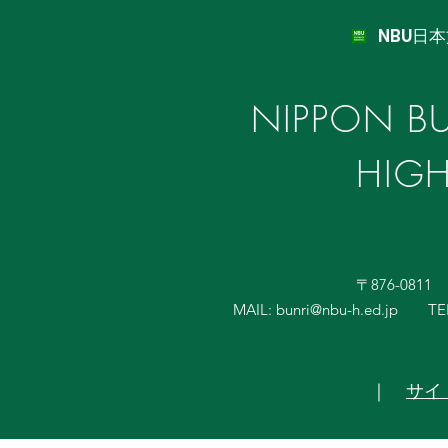
NBU日
NIPPON BU
HIG
〒876-081
MAIL:
bunri@nbu-h.ed.jp
TE
｜
サイ