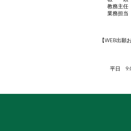
教務主
業務担
​【WEB出
平日 9:0