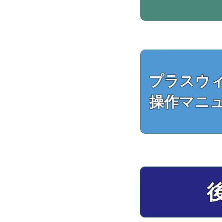
プラスウ
​操作マニ