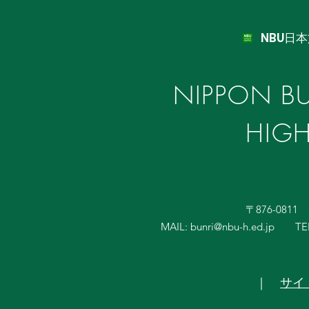
NBU日
NIPPON BU
HIG
〒876-081
MAIL:
bunri@nbu-h.ed.jp
TE
｜
サイ