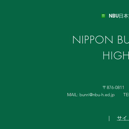
NBU日
NIPPON BU
HIG
〒876-081
MAIL:
bunri@nbu-h.ed.jp
TE
｜
サイ