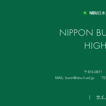
NBU日
NIPPON BU
HIG
〒876-081
MAIL:
bunri@nbu-h.ed.jp
TE
｜
サイ