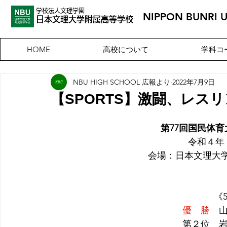
学校法人文理学園
NIPPON BUNRI 
​日本文理大
学附属高等学校
高校について
学科コ
HOME
NBU HIGH SCHOOL 広報より
2022年7月9日
【SPORTS】激闘、レス
第77回国民体
 令和４
会場：日本文理大学
《5
優　勝
　山
第２位　岩