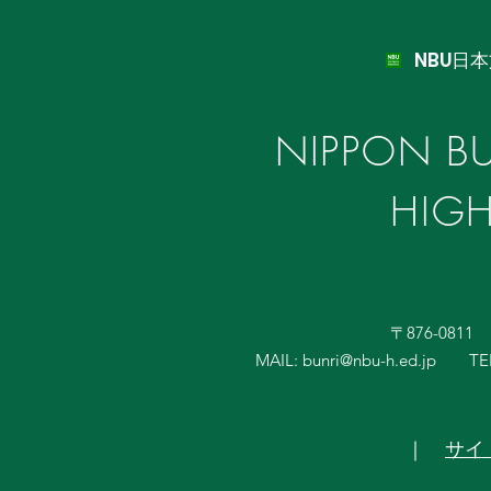
NBU日
NIPPON BU
HIG
〒876-081
MAIL:
bunri@nbu-h.ed.jp
TE
｜
サイ