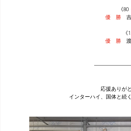
《80
優　勝
　吉
《1
優　勝
　渡
応援ありが
インターハイ、国体と続