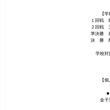
【学
１回戦　島
２回戦　玉
準決勝　鹿
決　勝　鳥
学校対
【個
■
　金子