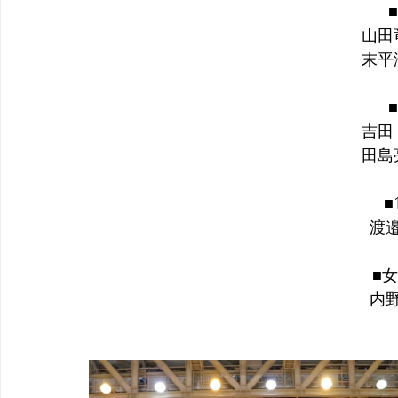
■
　山田
　末平
■
　吉田
　田島
■
　渡
■女
　内