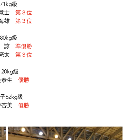
71kg級
竜士　
第３位
海雄　
第３位
80kg級
　諒　
準優勝
亮太　
第３位
120kg級
邉泰生　
優勝
子62kg級
野杏美　
優勝