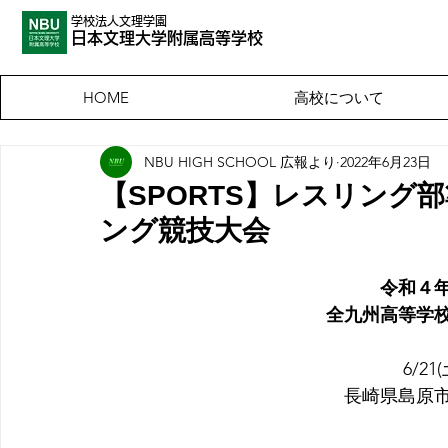
学校法人文理学園
​日本文理大
学附属高等学校
高校について
HOME
NBU HIGH SCHOOL 広報より
2022年6月23日
【SPORTS】レスリング
ング競技大会
令和４
全九州高等学
6/21(
長崎県島原