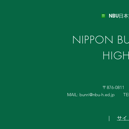
NBU日
NIPPON BU
HIG
〒876-081
MAIL:
bunri@nbu-h.ed.jp
TE
｜
サイ