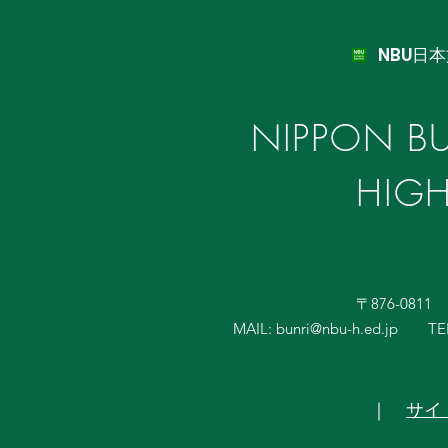
NBU日
NIPPON BU
HIG
〒876-081
MAIL:
bunri@nbu-h.ed.jp
TE
｜
サイ