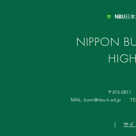
NBU日
NIPPON BU
HIG
〒876-081
MAIL:
bunri@nbu-h.ed.jp
TE
｜
サイ