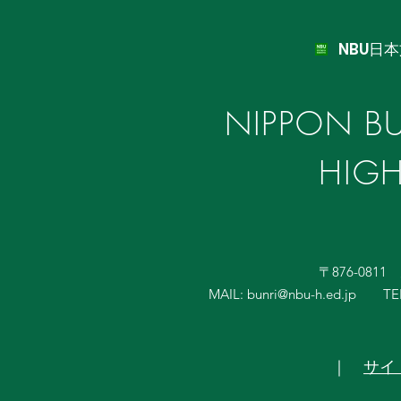
NBU日
NIPPON BU
HIG
〒876-081
MAIL:
bunri@nbu-h.ed.jp
TE
｜
サイ