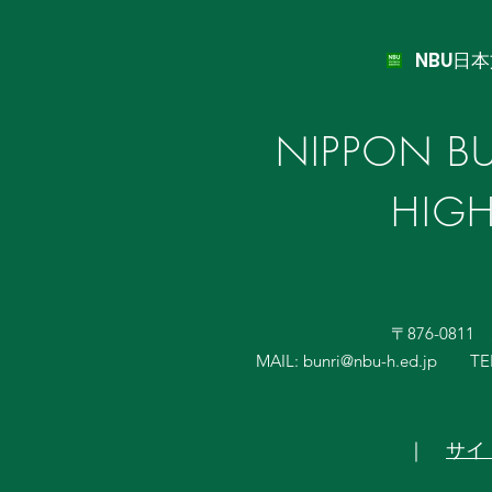
NBU日
NIPPON BU
HIG
〒876-081
MAIL:
bunri@nbu-h.ed.jp
TE
｜
サイ