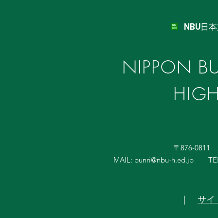
NBU日
NIPPON BU
HIG
〒876-081
MAIL:
bunri@nbu-h.ed.jp
TE
｜
サイ