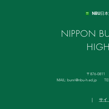
NBU日
NIPPON BU
HIG
〒876-081
MAIL:
bunri@nbu-h.ed.jp
TE
｜
サイ