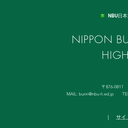
NBU日
NIPPON BU
HIG
〒876-081
MAIL:
bunri@nbu-h.ed.jp
TE
｜
サイ