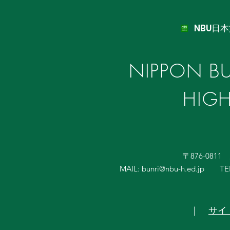
NBU日
NIPPON BU
HIG
〒876-081
MAIL:
bunri@nbu-h.ed.jp
TE
｜
サイ