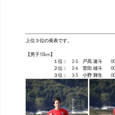
上位３位の発表です。
【男子10km】
　　　　　　１位：　2-5　戸髙 速斗 　  00:3
　　　　　　２位：　2-6　菅田 雄斗   　00:3
　　　　　　３位：　3-5　小野 輝生   　00:3