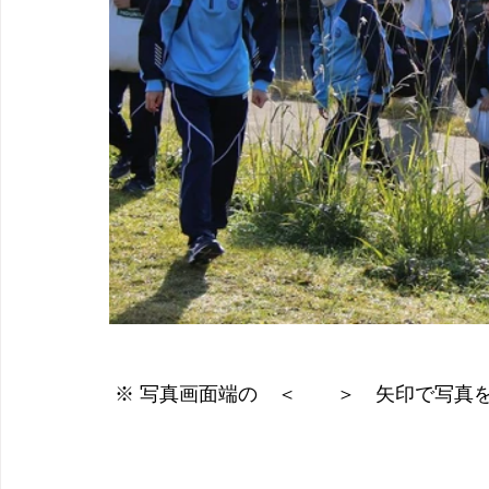
 ※ 写真画面端の　＜　　＞　矢印で写真