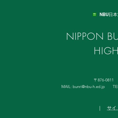
NBU日
NIPPON BU
HIG
〒876-081
MAIL:
bunri@nbu-h.ed.jp
TE
｜
サイ