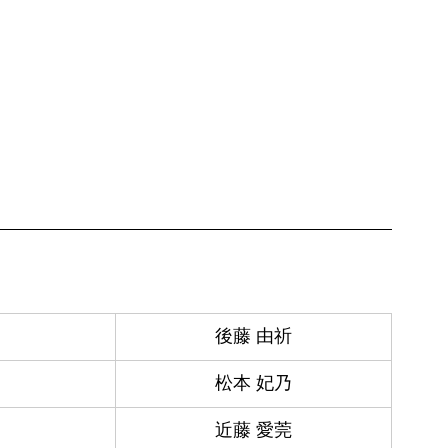
後藤 由祈
松本 妃乃
近藤 愛莞