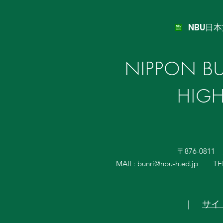
NBU日
NIPPON BU
HIG
〒876-081
MAIL:
bunri@nbu-h.ed.jp
TE
｜
サイ