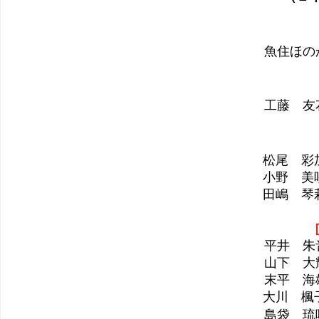
魚住ほの
工藤　友
松尾　彩
小野　美
田嶋　琴
［
平井　朱
山下　大
末平　海
大川　楓
島袋　琉