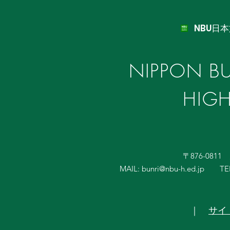
NBU日
NIPPON BU
HIG
〒876-081
MAIL:
bunri@nbu-h.ed.jp
TE
｜
サイ