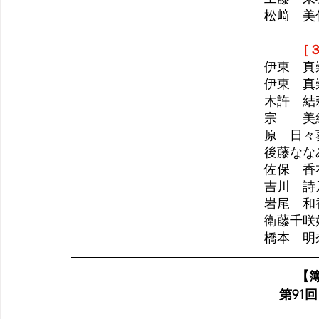
松﨑　美
［
伊東　真
伊東　真
木許　結
宗　　美
原　日々
後藤なな
佐保　香
吉川　詩
岩尾　和
衛藤千咲
橋本　明
【
  第9