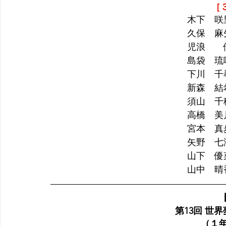
［
木下　咲
久保　麻
児浪　　
島袋　琉
下川　千
新森　結
須山　千
高橋　美
宮本　真
矢野　七
山下　優
山中　晴
  第13回 
（１