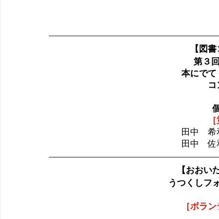
【図書
第３回
本にでて
コ
［
田中　希
田中　佐
【おおい
うつくしフォ
［ボラン