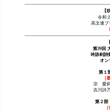
【
令和
高文連ブ
第39回
吟詠剣詩
オン
第１部
［
宗　愛
吉川詩
  第２
［