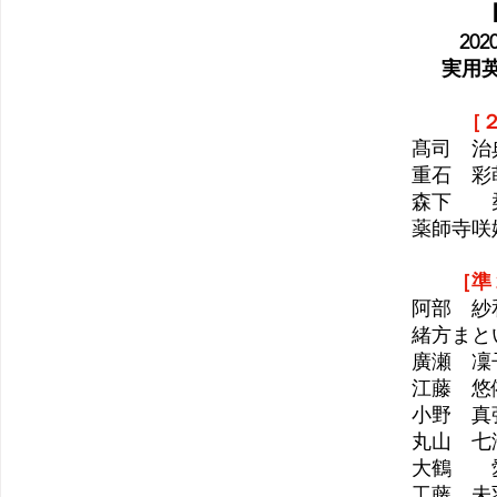
  2
実用
［
髙司　治
重石　彩
森下　　
薬師寺咲
［準
阿部　紗
緒方まと
廣瀬　凜
江藤　悠
小野　真
丸山　七
大鶴　　
工藤　未