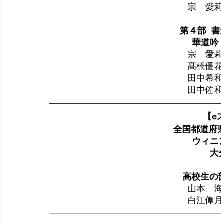
宗　愛
第４部  
華道吟
宗　愛
髙橋優
田中希
田中佐
【e
  全国都道
ウィニ
大
高校生の
山本　
白江偉