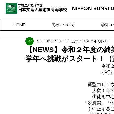
学校法人文理学園
NIPPON BUNRI 
​日本文理大
学附属高等学校
高校について
学科コ
HOME
NBU HIGH SCHOOL 広報より
2021年3月21日
【NEWS】令和２年度の
学年へ挑戦がスタート！（
令和
が行
新型コロナ
大変１年
生徒を中
「汐風祭」「
も中止する