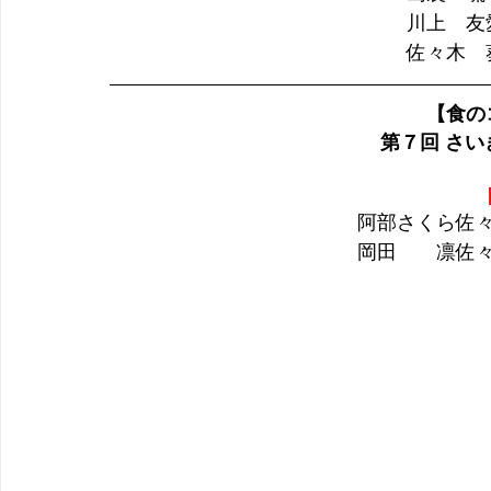
川上　友
佐々木　
【食の
  第７回 
阿部さくら佐
岡田　　凛佐