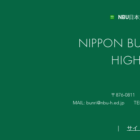
NBU日
NIPPON BU
HIG
〒876-081
MAIL:
bunri@nbu-h.ed.jp
TE
｜
サイ