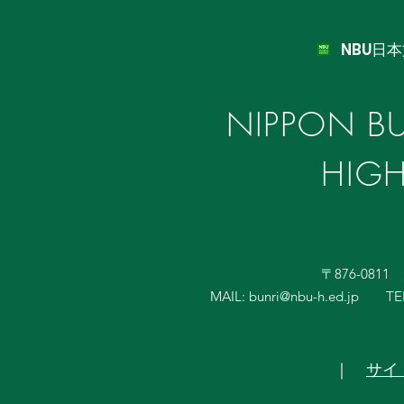
NBU日
NIPPON BU
HIG
〒876-081
MAIL:
bunri@nbu-h.ed.jp
TE
｜
サイ