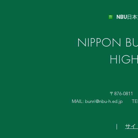
NBU日
NIPPON BU
HIG
〒876-081
MAIL:
bunri@nbu-h.ed.jp
TE
｜
サイ