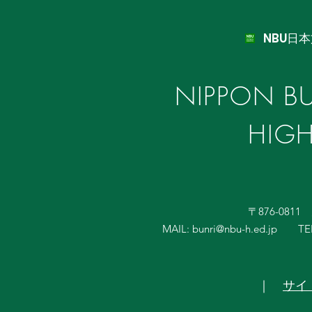
NBU日
NIPPON BU
HIG
〒876-081
MAIL:
bunri@nbu-h.ed.jp
TE
｜
サイ