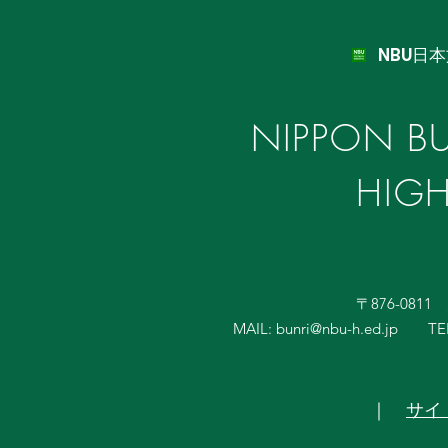
NBU日
NIPPON BU
HIG
〒876-081
MAIL:
bunri@nbu-h.ed.jp
TE
｜
サイ