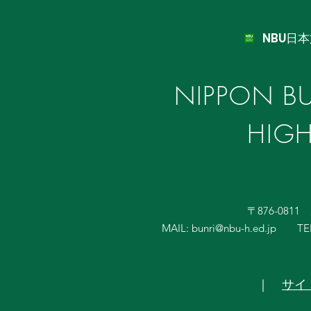
NBU日
NIPPON BU
HIG
〒876-081
MAIL:
bunri@nbu-h.ed.jp
TE
｜
サイ