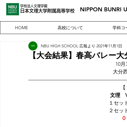
学校法人文理学園
NIPPON BUNRI 
​日本文理大
学附属高等学校
高校について
学科コ
HOME
NBU HIGH SCHOOL 広報より
2021年11月1日
【大会結果】春高バレー大
10
大分
【
文理　
１セッ
２セッ
０