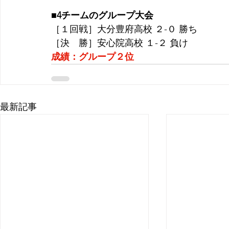
■4チームのグループ大会
［１回戦］大分豊府高校 ２-０ 勝ち
［決　勝］安心院高校 １-２ 負け
成績：グループ２位
最新記事