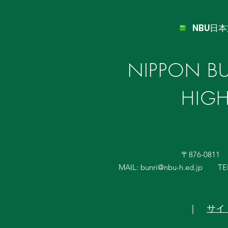
NBU日
NIPPON BU
HIG
〒876-081
MAIL:
bunri@nbu-h.ed.jp
TE
｜
サイ