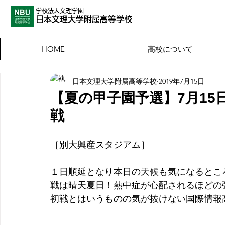
学校法人文理学園
​日本文理大
学附属高等学校
高校について
HOME
日本文理大学附属高等学校
2019年7月15日
【夏の甲子園予選】7月15
戦
［別大興産スタジアム］
１日順延となり本日の天候も気になるとこ
戦は晴天夏日！熱中症が心配されるほどの
初戦とはいうものの気が抜けない国際情報