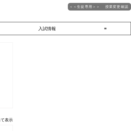
＜＜生徒専用＞＞ 授業変更確認
入試情報
≡
べて表示