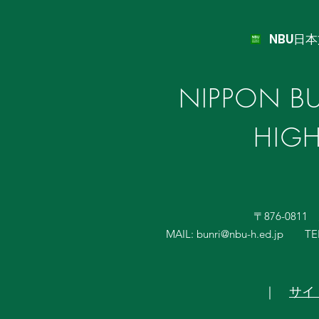
NBU日
NIPPON BU
HIG
〒876-081
MAIL:
bunri@nbu-h.ed.jp
TE
｜
サイ