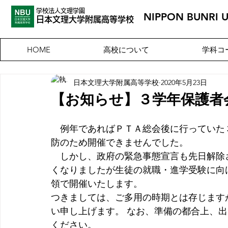
学校法人文理学園
NIPPON BUNRI 
​日本文理大
学附属高等学校
高校について
学科コ
HOME
日本文理大学附属高等学校
2020年5月23日
【お知らせ】３学年保護者
例年であればＰＴＡ総会後に行っていた
防のため開催できませんでした。
　しかし、政府の緊急事態宣言も先日解除
くなりましたが生徒の就職・進学受験に向
領で開催いたします。
つきましては、ご多用の時期とは存じます
い申し上げます。 なお、準備の都合上、
ください。 