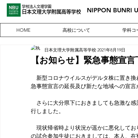
学校法人文理学園
NIPPON BUNRI 
​日本文理大
学附属高等学校
高校について
学科コ
HOME
日本文理大学附属高等学校
2021年8月19日
【お知らせ】緊急事態宣言
　新型コロナウイルスがデルタ株に置き換
急事態宣言の延長及び新たな地域への宣言
　さらに大分県下におきましても急激な感
行しました。
　現状帰省時より状況が遥かに悪化してお
の試合参加生徒におきましては、本人、在