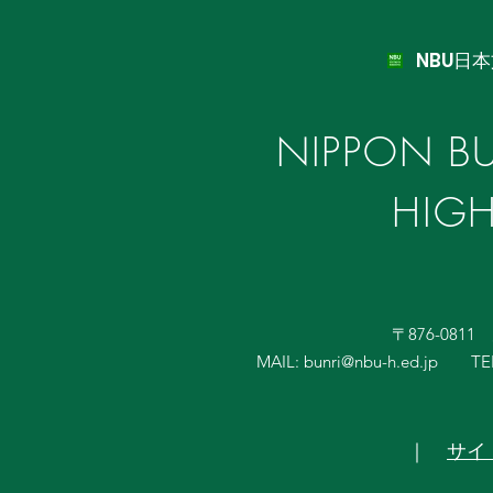
NBU日
NIPPON BU
HIG
〒876-081
MAIL:
bunri@nbu-h.ed.jp
TE
｜
サイ