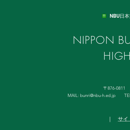
NBU日
NIPPON BU
HIG
〒876-081
MAIL:
bunri@nbu-h.ed.jp
TE
｜
サイ