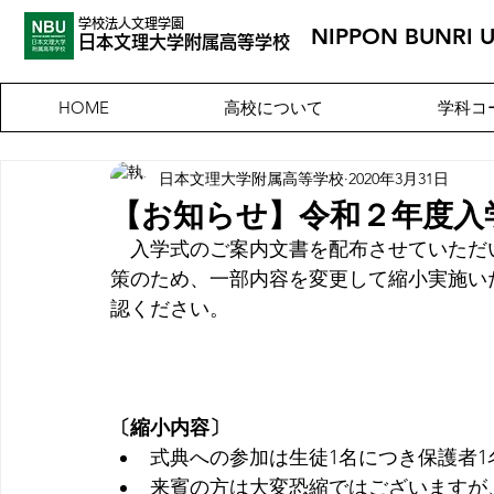
学校法人文理学園
NIPPON BUNRI 
​日本文理大
学附属高等学校
高校について
学科コ
HOME
日本文理大学附属高等学校
2020年3月31日
【お知らせ】令和２年度入
入学式のご案内文書を配布させていただ
策のため、一部内容を変更して縮小実施い
認ください。
〔縮小内容〕
式典への参加は生徒1名につき保護者
来賓の方は大変恐縮ではございますが