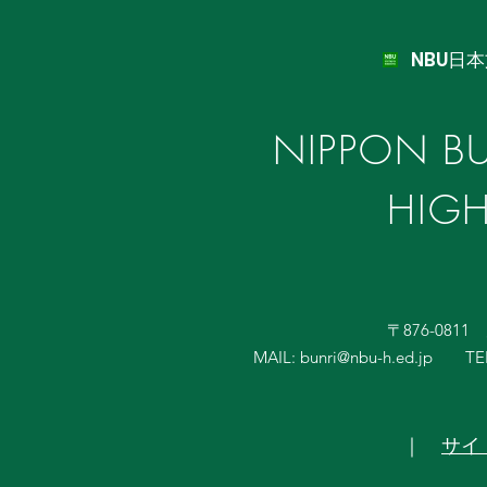
NBU日
NIPPON BU
HIG
〒876-081
MAIL:
bunri@nbu-h.ed.jp
TE
｜
サイ