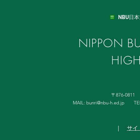
NBU日
NIPPON BU
HIG
〒876-081
MAIL:
bunri@nbu-h.ed.jp
TE
｜
サイ