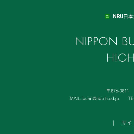
NBU日
NIPPON BU
HIG
〒876-081
MAIL:
bunri@nbu-h.ed.jp
TE
｜
サイ