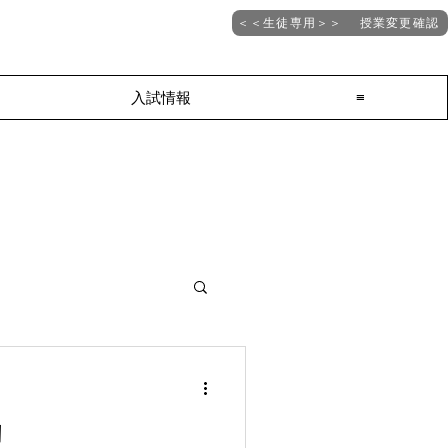
＜＜生徒専用＞＞ 授業変更確認
入試情報
≡
目