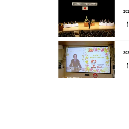
20
【
20
【